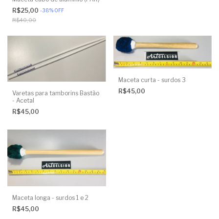
R$25,00
-
38
%
OFF
R$40,00
Maceta curta - surdos 3
R$45,00
Varetas para tamborins Bastão
- Acetal
R$45,00
Maceta longa - surdos 1 e 2
R$45,00