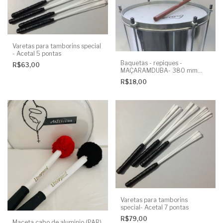
Varetas para tamborins special
- Acetal 5 pontas
Baquetas - repiques -
R$63,00
MAÇARAMDUBA- 380 mm
(par)
R$18,00
Varetas para tamborins
special- Acetal 7 pontas
R$79,00
Maceta cabo de aluminio (PAR)